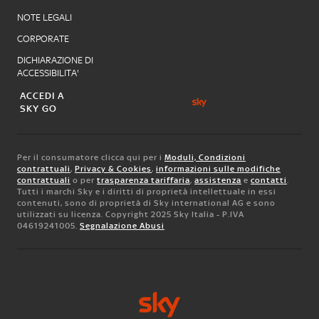
NOTE LEGALI
CORPORATE
DICHIARAZIONE DI
ACCESSIBILITA'
ACCEDI A
SKY GO
Per il consumatore clicca qui per i
Moduli, Condizioni
contrattuali
,
Privacy & Cookies
,
informazioni sulle modifiche
contrattuali
o per
trasparenza tariffaria
,
assistenza
e
contatti
.
Tutti i marchi Sky e i diritti di proprietà intellettuale in essi
contenuti, sono di proprietà di Sky international AG e sono
utilizzati su licenza. Copyright 2025 Sky Italia - P.IVA
04619241005.
Segnalazione Abusi