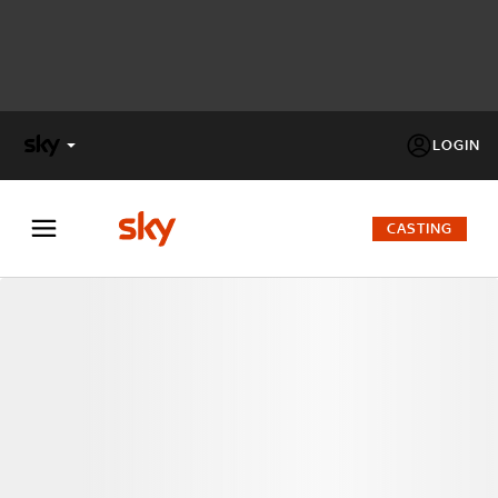
LOGIN
X
FACTOR
CASTING
MASTERCHEF
PECHINO
EXPRESS
Cos’altro vedere:
PROGRAMMI SKY
Un mondo di offerte:
SKY.IT
NOW