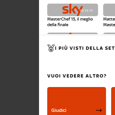
00:15:10
MasterChef 15, il meglio
Matte
della finale
Maste
00:01:15
I PIÙ VISTI DELLA S
MasterChef 15, Carlotta è
Maste
la seconda finalista
Canzi 
VUOI VEDERE ALTRO?
Giudici