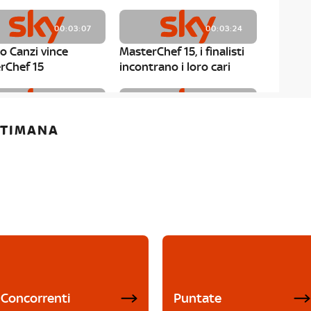
00:03:07
00:03:24
o Canzi vince
MasterChef 15, i finalisti
rChef 15
incontrano i loro cari
00:01:13
00:03:43
ETTIMANA
rChef 15, Matteo
MasterChef 15, Chef
è il primo finalista
Niederkofler ospite alla
Mystery Box
Concorrenti
Puntate