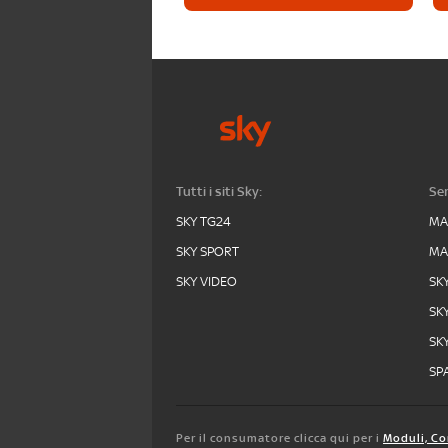
Tutti i siti Sky:
Ser
SKY TG24
MA
SKY SPORT
MA
SKY VIDEO
SK
SK
SK
SPA
Per il consumatore clicca qui per i
Moduli, Co