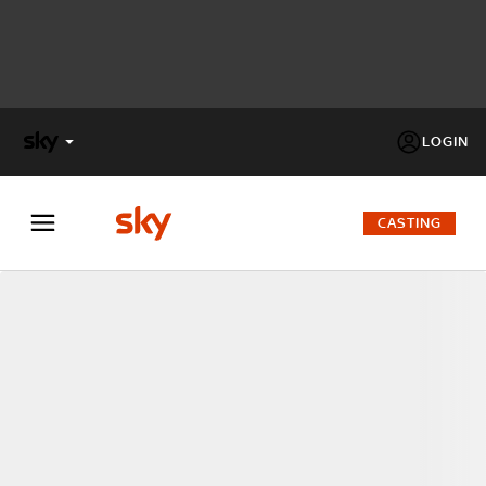
LOGIN
X
FACTOR
CASTING
MASTERCHEF
PECHINO
EXPRESS
Cos’altro vedere:
PROGRAMMI SKY
Un mondo di offerte:
SKY.IT
NOW