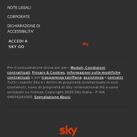
NOTE LEGALI
CORPORATE
DICHIARAZIONE DI
ACCESSIBILITA'
ACCEDI A
SKY GO
Per il consumatore clicca qui per i
Moduli, Condizioni
contrattuali
,
Privacy & Cookies
,
informazioni sulle modifiche
contrattuali
o per
trasparenza tariffaria
,
assistenza
e
contatti
.
Tutti i marchi Sky e i diritti di proprietà intellettuale in essi
contenuti, sono di proprietà di Sky international AG e sono
utilizzati su licenza. Copyright 2025 Sky Italia - P.IVA
04619241005.
Segnalazione Abusi