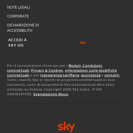
NOTE LEGALI
CORPORATE
DICHIARAZIONE DI
ACCESSIBILITA'
ACCEDI A
SKY GO
Per il consumatore clicca qui per i
Moduli, Condizioni
contrattuali
,
Privacy & Cookies
,
informazioni sulle modifiche
contrattuali
o per
trasparenza tariffaria
,
assistenza
e
contatti
.
Tutti i marchi Sky e i diritti di proprietà intellettuale in essi
contenuti, sono di proprietà di Sky international AG e sono
utilizzati su licenza. Copyright 2025 Sky Italia - P.IVA
04619241005.
Segnalazione Abusi