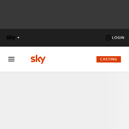
LOGIN
X
FACTOR
CASTING
MASTERCHEF
PECHINO
EXPRESS
Cos’altro vedere:
PROGRAMMI SKY
Un mondo di offerte:
SKY.IT
NOW