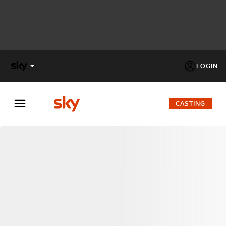
LOGIN
X
FACTOR
CASTING
MASTERCHEF
PECHINO
EXPRESS
Cos’altro vedere:
PROGRAMMI SKY
Un mondo di offerte:
SKY.IT
NOW