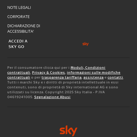
NOTE LEGALI
CORPORATE
DICHIARAZIONE DI
ACCESSIBILITA'
ACCEDI A
SKY GO
Per il consumatore clicca qui per i
Moduli, Condizioni
contrattuali
,
Privacy & Cookies
,
informazioni sulle modifiche
contrattuali
o per
trasparenza tariffaria
,
assistenza
e
contatti
.
Tutti i marchi Sky e i diritti di proprietà intellettuale in essi
contenuti, sono di proprietà di Sky international AG e sono
utilizzati su licenza. Copyright 2025 Sky Italia - P.IVA
04619241005.
Segnalazione Abusi