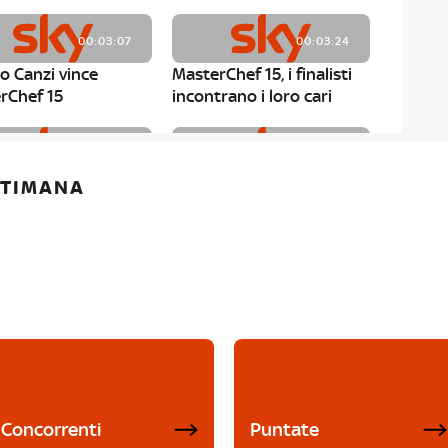
00:03:07
00:03:24
o Canzi vince
MasterChef 15, i finalisti
rChef 15
incontrano i loro cari
00:01:13
00:03:43
ETTIMANA
rChef 15, Matteo
MasterChef 15, Chef
è il primo finalista
Niederkofler ospite alla
Mystery Box
Concorrenti
Puntate