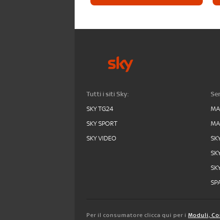
Tutti i siti Sky:
Ser
SKY TG24
MA
SKY SPORT
MA
SKY VIDEO
SK
SK
SK
SPA
Per il consumatore clicca qui per i
Moduli, Co