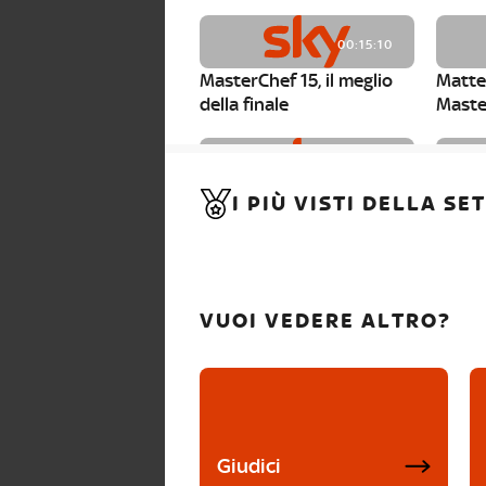
00:15:10
MasterChef 15, il meglio
Matte
della finale
Maste
00:01:15
I PIÙ VISTI DELLA S
MasterChef 15, Carlotta è
Maste
la seconda finalista
Canzi 
VUOI VEDERE ALTRO?
Giudici