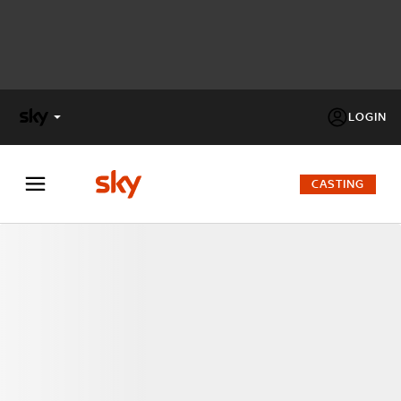
LOGIN
X
FACTOR
CASTING
MASTERCHEF
PECHINO
EXPRESS
Cos’altro vedere:
PROGRAMMI SKY
Un mondo di offerte:
SKY.IT
NOW