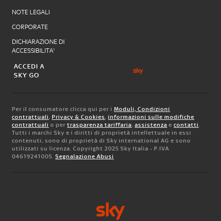
NOTE LEGALI
CORPORATE
DICHIARAZIONE DI
ACCESSIBILITA'
ACCEDI A
SKY GO
Per il consumatore clicca qui per i
Moduli, Condizioni
contrattuali
,
Privacy & Cookies
,
informazioni sulle modifiche
contrattuali
o per
trasparenza tariffaria
,
assistenza
e
contatti
.
Tutti i marchi Sky e i diritti di proprietà intellettuale in essi
contenuti, sono di proprietà di Sky international AG e sono
utilizzati su licenza. Copyright 2025 Sky Italia - P.IVA
04619241005.
Segnalazione Abusi