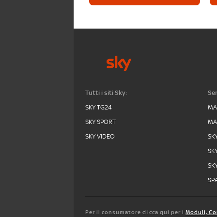
Tutti i siti Sky:
Ser
SKY TG24
MA
SKY SPORT
MA
SKY VIDEO
SK
SK
SK
SPA
Per il consumatore clicca qui per i
Moduli, Co