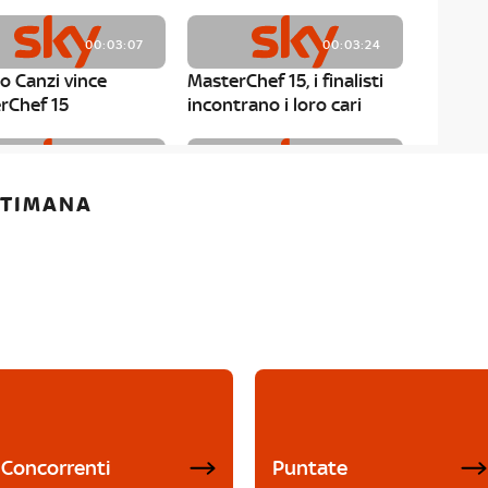
00:03:07
00:03:24
o Canzi vince
MasterChef 15, i finalisti
rChef 15
incontrano i loro cari
00:01:13
00:03:43
ETTIMANA
rChef 15, Matteo
MasterChef 15, Chef
è il primo finalista
Niederkofler ospite alla
Mystery Box
Concorrenti
Puntate