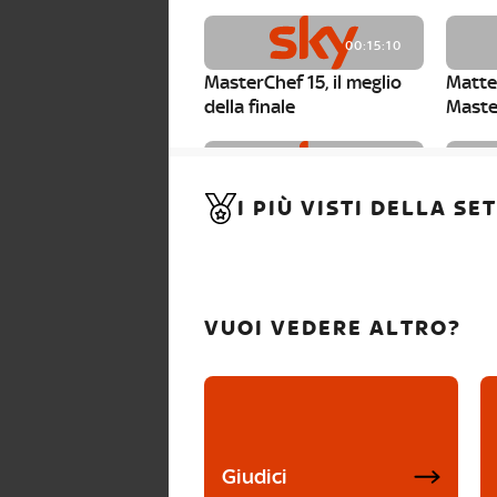
00:15:10
MasterChef 15, il meglio
Matte
della finale
Maste
00:01:15
I PIÙ VISTI DELLA S
MasterChef 15, Carlotta è
Maste
la seconda finalista
Canzi 
VUOI VEDERE ALTRO?
Giudici