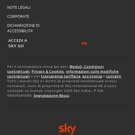
NOTE LEGALI
CORPORATE
DICHIARAZIONE DI
ACCESSIBILITA'
ACCEDI A
SKY GO
Per il consumatore clicca qui per i
Moduli, Condizioni
contrattuali
,
Privacy & Cookies
,
informazioni sulle modifiche
contrattuali
o per
trasparenza tariffaria
,
assistenza
e
contatti
.
Tutti i marchi Sky e i diritti di proprietà intellettuale in essi
contenuti, sono di proprietà di Sky international AG e sono
utilizzati su licenza. Copyright 2025 Sky Italia - P.IVA
04619241005.
Segnalazione Abusi