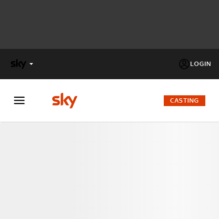
LOGIN
X
FACTOR
CASTING
MASTERCHEF
PECHINO
EXPRESS
Cos’altro vedere:
PROGRAMMI SKY
Un mondo di offerte:
SKY.IT
NOW