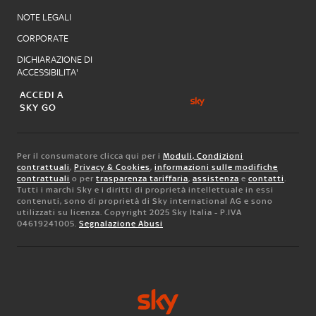
NOTE LEGALI
CORPORATE
DICHIARAZIONE DI
ACCESSIBILITA'
ACCEDI A
SKY GO
Per il consumatore clicca qui per i
Moduli, Condizioni
contrattuali
,
Privacy & Cookies
,
informazioni sulle modifiche
contrattuali
o per
trasparenza tariffaria
,
assistenza
e
contatti
.
Tutti i marchi Sky e i diritti di proprietà intellettuale in essi
contenuti, sono di proprietà di Sky international AG e sono
utilizzati su licenza. Copyright 2025 Sky Italia - P.IVA
04619241005.
Segnalazione Abusi