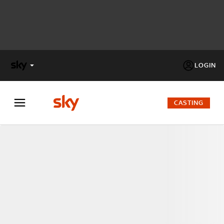
LOGIN
X
FACTOR
CASTING
MASTERCHEF
PECHINO
EXPRESS
Cos’altro vedere:
PROGRAMMI SKY
Un mondo di offerte:
SKY.IT
NOW