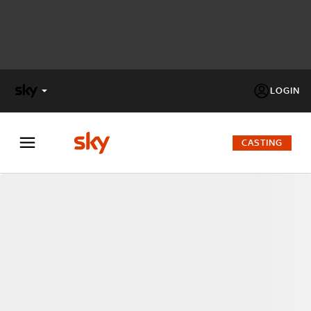
LOGIN
X
FACTOR
CASTING
MASTERCHEF
PECHINO
EXPRESS
Cos’altro vedere:
PROGRAMMI SKY
Un mondo di offerte:
SKY.IT
NOW