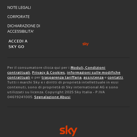
NOTE LEGALI
CORPORATE
DICHIARAZIONE DI
ACCESSIBILITA'
ACCEDI A
SKY GO
Per il consumatore clicca qui per i
Moduli, Condizioni
contrattuali
,
Privacy & Cookies
,
informazioni sulle modifiche
contrattuali
o per
trasparenza tariffaria
,
assistenza
e
contatti
.
Tutti i marchi Sky e i diritti di proprietà intellettuale in essi
contenuti, sono di proprietà di Sky international AG e sono
utilizzati su licenza. Copyright 2025 Sky Italia - P.IVA
04619241005.
Segnalazione Abusi