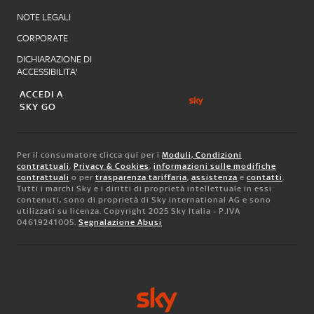
NOTE LEGALI
CORPORATE
DICHIARAZIONE DI
ACCESSIBILITA'
ACCEDI A
SKY GO
Per il consumatore clicca qui per i
Moduli, Condizioni
contrattuali
,
Privacy & Cookies
,
informazioni sulle modifiche
contrattuali
o per
trasparenza tariffaria
,
assistenza
e
contatti
.
Tutti i marchi Sky e i diritti di proprietà intellettuale in essi
contenuti, sono di proprietà di Sky international AG e sono
utilizzati su licenza. Copyright 2025 Sky Italia - P.IVA
04619241005.
Segnalazione Abusi