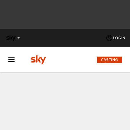
LOGIN
X
FACTOR
CASTING
MASTERCHEF
PECHINO
EXPRESS
Cos’altro vedere:
PROGRAMMI SKY
Un mondo di offerte:
SKY.IT
NOW