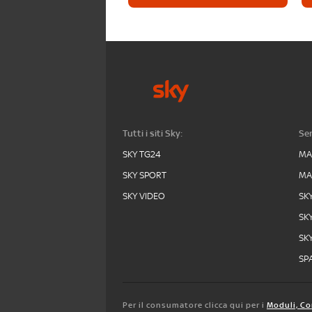
Tutti i siti Sky:
Ser
SKY TG24
MA
SKY SPORT
MA
SKY VIDEO
SK
SK
SK
SPA
Per il consumatore clicca qui per i
Moduli, Co