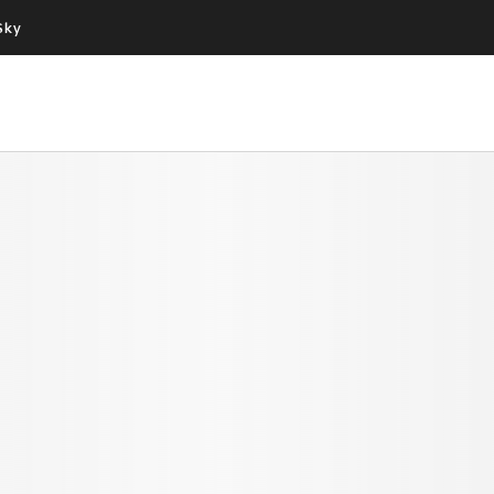
Sky
Cos’altro vedere:
Un mondo di offerte:
PROGRAMMI SKY
SKY.IT
NOW
PECHINO EXPRESS