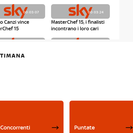
00:03:07
00:03:24
o Canzi vince
MasterChef 15, i finalisti
rChef 15
incontrano i loro cari
00:01:13
00:03:43
ETTIMANA
rChef 15, Matteo
MasterChef 15, Chef
è il primo finalista
Niederkofler ospite alla
Mystery Box
Concorrenti
Puntate