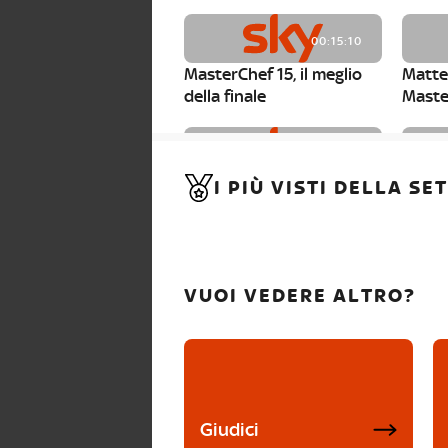
00:15:10
MasterChef 15, il meglio
Matte
della finale
Maste
00:01:15
I PIÙ VISTI DELLA S
MasterChef 15, Carlotta è
Maste
la seconda finalista
Canzi 
VUOI VEDERE ALTRO?
Giudici