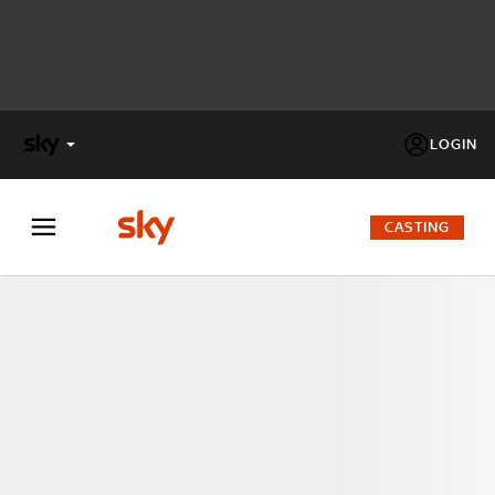
LOGIN
X
FACTOR
CASTING
MASTERCHEF
PECHINO
EXPRESS
Cos’altro vedere:
PROGRAMMI SKY
Un mondo di offerte:
SKY.IT
NOW