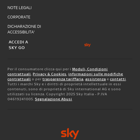
NOTE LEGALI
CORPORATE
DICHIARAZIONE DI
ACCESSIBILITA'
ACCEDI A
SKY GO
Per il consumatore clicca qui per i
Moduli, Condizioni
contrattuali
,
Privacy & Cookies
,
informazioni sulle modifiche
contrattuali
o per
trasparenza tariffaria
,
assistenza
e
contatti
.
Tutti i marchi Sky e i diritti di proprietà intellettuale in essi
contenuti, sono di proprietà di Sky international AG e sono
utilizzati su licenza. Copyright 2025 Sky Italia - P.IVA
04619241005.
Segnalazione Abusi