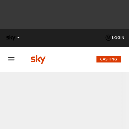
LOGIN
X
FACTOR
CASTING
MASTERCHEF
PECHINO
EXPRESS
Cos’altro vedere:
PROGRAMMI SKY
Un mondo di offerte:
SKY.IT
NOW