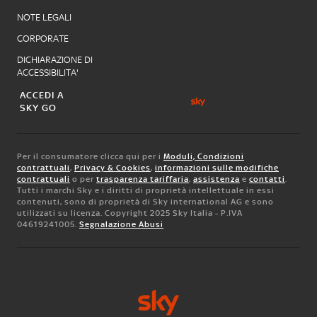
NOTE LEGALI
CORPORATE
DICHIARAZIONE DI
ACCESSIBILITA'
ACCEDI A
SKY GO
Per il consumatore clicca qui per i
Moduli, Condizioni
contrattuali
,
Privacy & Cookies
,
informazioni sulle modifiche
contrattuali
o per
trasparenza tariffaria
,
assistenza
e
contatti
.
Tutti i marchi Sky e i diritti di proprietà intellettuale in essi
contenuti, sono di proprietà di Sky international AG e sono
utilizzati su licenza. Copyright 2025 Sky Italia - P.IVA
04619241005.
Segnalazione Abusi