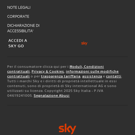
NOTE LEGALI
CORPORATE
DICHIARAZIONE DI
ACCESSIBILITA'
ACCEDI A
SKY GO
Per il consumatore clicca qui per i
Moduli, Condizioni
contrattuali
,
Privacy & Cookies
,
informazioni sulle modifiche
contrattuali
o per
trasparenza tariffaria
,
assistenza
e
contatti
.
Tutti i marchi Sky e i diritti di proprietà intellettuale in essi
contenuti, sono di proprietà di Sky international AG e sono
utilizzati su licenza. Copyright 2025 Sky Italia - P.IVA
04619241005.
Segnalazione Abusi