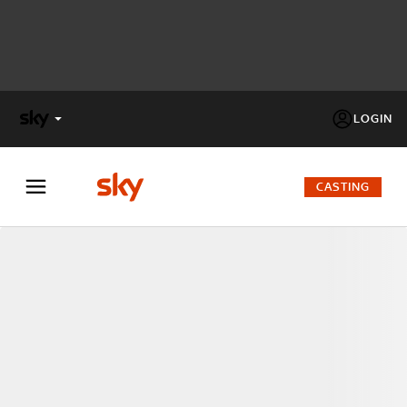
LOGIN
X
FACTOR
CASTING
MASTERCHEF
PECHINO
EXPRESS
Cos’altro vedere:
PROGRAMMI SKY
Un mondo di offerte:
SKY.IT
NOW