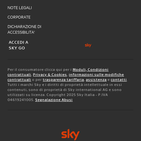
NOTE LEGALI
CORPORATE
DICHIARAZIONE DI
ACCESSIBILITA'
ACCEDI A
SKY GO
Per il consumatore clicca qui per i
Moduli, Condizioni
contrattuali
,
Privacy & Cookies
,
informazioni sulle modifiche
contrattuali
o per
trasparenza tariffaria
,
assistenza
e
contatti
.
Tutti i marchi Sky e i diritti di proprietà intellettuale in essi
contenuti, sono di proprietà di Sky international AG e sono
utilizzati su licenza. Copyright 2025 Sky Italia - P.IVA
04619241005.
Segnalazione Abusi