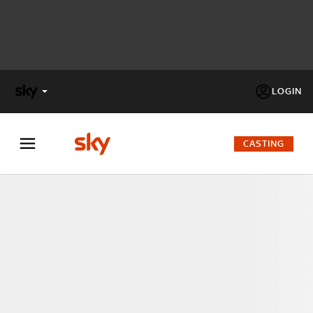
LOGIN
X
FACTOR
CASTING
MASTERCHEF
PECHINO
EXPRESS
Cos’altro vedere:
PROGRAMMI SKY
Un mondo di offerte:
SKY.IT
NOW