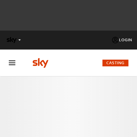
LOGIN
X
FACTOR
CASTING
MASTERCHEF
PECHINO
EXPRESS
Cos’altro vedere:
PROGRAMMI SKY
Un mondo di offerte:
SKY.IT
NOW