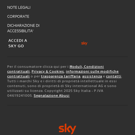
NOTE LEGALI
CORPORATE
DICHIARAZIONE DI
ACCESSIBILITA'
ACCEDI A
SKY GO
Per il consumatore clicca qui per i
Moduli, Condizioni
contrattuali
,
Privacy & Cookies
,
informazioni sulle modifiche
contrattuali
o per
trasparenza tariffaria
,
assistenza
e
contatti
.
Tutti i marchi Sky e i diritti di proprietà intellettuale in essi
contenuti, sono di proprietà di Sky international AG e sono
utilizzati su licenza. Copyright 2025 Sky Italia - P.IVA
04619241005.
Segnalazione Abusi