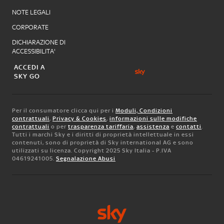
NOTE LEGALI
CORPORATE
DICHIARAZIONE DI
ACCESSIBILITA'
ACCEDI A
SKY GO
Per il consumatore clicca qui per i
Moduli, Condizioni
contrattuali
,
Privacy & Cookies
,
informazioni sulle modifiche
contrattuali
o per
trasparenza tariffaria
,
assistenza
e
contatti
.
Tutti i marchi Sky e i diritti di proprietà intellettuale in essi
contenuti, sono di proprietà di Sky international AG e sono
utilizzati su licenza. Copyright 2025 Sky Italia - P.IVA
04619241005.
Segnalazione Abusi