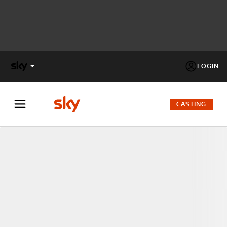
LOGIN
X
FACTOR
CASTING
MASTERCHEF
PECHINO
EXPRESS
Cos’altro vedere:
PROGRAMMI SKY
Un mondo di offerte:
SKY.IT
NOW