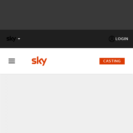
LOGIN
X
FACTOR
CASTING
MASTERCHEF
PECHINO
EXPRESS
Cos’altro vedere:
PROGRAMMI SKY
Un mondo di offerte:
SKY.IT
NOW