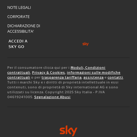
NOTE LEGALI
CORPORATE
DICHIARAZIONE DI
ACCESSIBILITA'
ACCEDI A
SKY GO
Per il consumatore clicca qui per i
Moduli, Condizioni
contrattuali
,
Privacy & Cookies
,
informazioni sulle modifiche
contrattuali
o per
trasparenza tariffaria
,
assistenza
e
contatti
.
Tutti i marchi Sky e i diritti di proprietà intellettuale in essi
contenuti, sono di proprietà di Sky international AG e sono
utilizzati su licenza. Copyright 2025 Sky Italia - P.IVA
04619241005.
Segnalazione Abusi