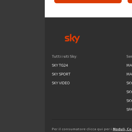
Tutti i siti Sky:
Ser
SKY TG24
MA
SKY SPORT
MA
SKY VIDEO
SK
SK
SK
SPA
Per il consumatore clicca qui per i
Moduli, Co