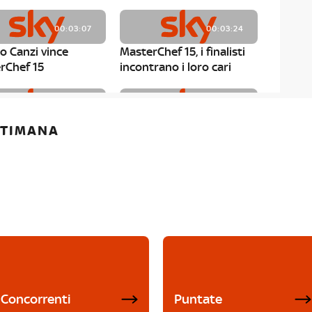
00:03:07
00:03:24
o Canzi vince
MasterChef 15, i finalisti
rChef 15
incontrano i loro cari
00:01:13
00:03:43
ETTIMANA
rChef 15, Matteo
MasterChef 15, Chef
è il primo finalista
Niederkofler ospite alla
Mystery Box
Concorrenti
Puntate