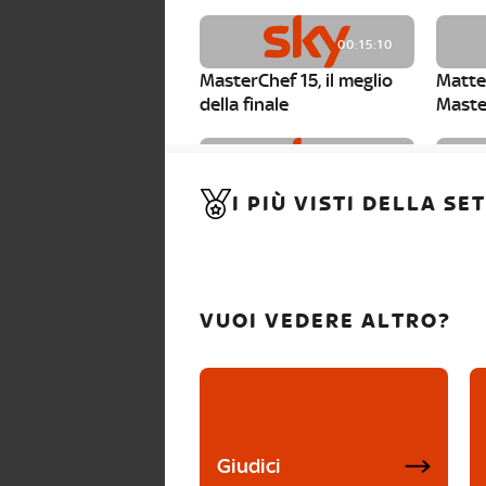
00:15:10
MasterChef 15, il meglio
Matte
della finale
Maste
00:01:15
I PIÙ VISTI DELLA S
MasterChef 15, Carlotta è
Maste
la seconda finalista
Canzi 
VUOI VEDERE ALTRO?
Giudici