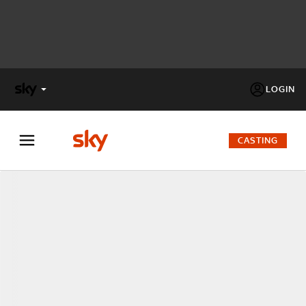
LOGIN
X
FACTOR
CASTING
MASTERCHEF
PECHINO
EXPRESS
Cos’altro vedere:
PROGRAMMI SKY
Un mondo di offerte:
SKY.IT
NOW