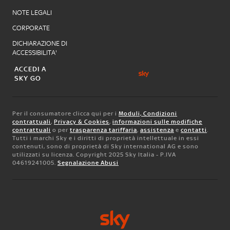
NOTE LEGALI
CORPORATE
DICHIARAZIONE DI
ACCESSIBILITA'
ACCEDI A
SKY GO
Per il consumatore clicca qui per i
Moduli, Condizioni
contrattuali
,
Privacy & Cookies
,
informazioni sulle modifiche
contrattuali
o per
trasparenza tariffaria
,
assistenza
e
contatti
.
Tutti i marchi Sky e i diritti di proprietà intellettuale in essi
contenuti, sono di proprietà di Sky international AG e sono
utilizzati su licenza. Copyright 2025 Sky Italia - P.IVA
04619241005.
Segnalazione Abusi