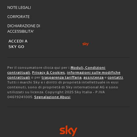
NOTE LEGALI
CORPORATE
DICHIARAZIONE DI
ACCESSIBILITA'
ACCEDI A
SKY GO
Per il consumatore clicca qui per i
Moduli, Condizioni
contrattuali
,
Privacy & Cookies
,
informazioni sulle modifiche
contrattuali
o per
trasparenza tariffaria
,
assistenza
e
contatti
.
Tutti i marchi Sky e i diritti di proprietà intellettuale in essi
contenuti, sono di proprietà di Sky international AG e sono
utilizzati su licenza. Copyright 2025 Sky Italia - P.IVA
04619241005.
Segnalazione Abusi