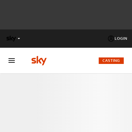
LOGIN
X
FACTOR
CASTING
MASTERCHEF
PECHINO
EXPRESS
Cos’altro vedere:
PROGRAMMI SKY
Un mondo di offerte:
SKY.IT
NOW