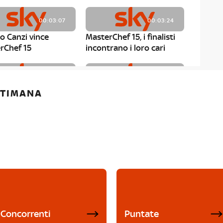
00:03:07
00:03:24
o Canzi vince
MasterChef 15, i finalisti
rChef 15
incontrano i loro cari
00:01:13
00:03:43
ETTIMANA
rChef 15, Matteo
MasterChef 15, Chef
è il primo finalista
Niederkofler ospite alla
Mystery Box
Concorrenti
Puntate