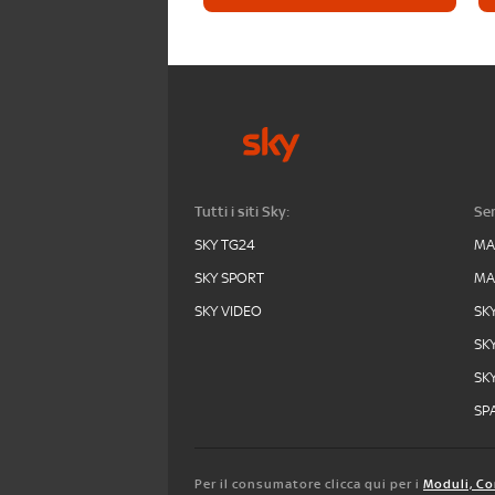
Tutti i siti Sky:
Ser
SKY TG24
MA
SKY SPORT
MA
SKY VIDEO
SK
SK
SK
SPA
Per il consumatore clicca qui per i
Moduli, Co