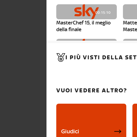
00:15:10
MasterChef 15, il meglio
Matte
della finale
Maste
00:01:15
I PIÙ VISTI DELLA S
MasterChef 15, Carlotta è
Maste
la seconda finalista
Canzi 
VUOI VEDERE ALTRO?
Giudici