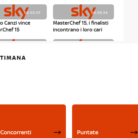
00:03:07
00:03:24
o Canzi vince
MasterChef 15, i finalisti
rChef 15
incontrano i loro cari
00:01:13
00:03:43
ETTIMANA
rChef 15, Matteo
MasterChef 15, Chef
è il primo finalista
Niederkofler ospite alla
Mystery Box
Concorrenti
Puntate