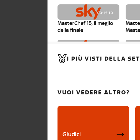
00:15:10
MasterChef 15, il meglio
Matte
della finale
Maste
00:01:15
I PIÙ VISTI DELLA S
MasterChef 15, Carlotta è
Maste
la seconda finalista
Canzi 
VUOI VEDERE ALTRO?
Giudici