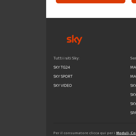
Tutti i siti Sky:
Ser
SKY TG24
MA
SKY SPORT
MA
SKY VIDEO
SK
SK
SK
SPA
Per il consumatore clicca qui per i
Moduli, Co