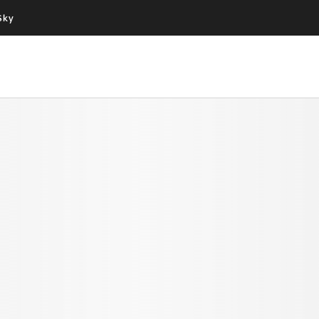
Sky
Cos’altro vedere:
Un mondo di offerte:
PROGRAMMI SKY
SKY.IT
NOW
PECHINO EXPRESS