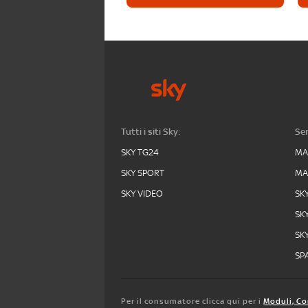
Tutti i siti Sky:
Ser
SKY TG24
MA
SKY SPORT
MA
SKY VIDEO
SK
SK
SK
SPA
Per il consumatore clicca qui per i
Moduli, Co