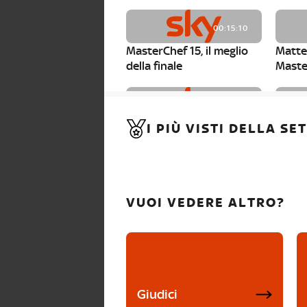
00:15:10
MasterChef 15, il meglio
Matte
della finale
Maste
00:01:15
I PIÙ VISTI DELLA S
MasterChef 15, Carlotta è
Maste
la seconda finalista
Canzi 
VUOI VEDERE ALTRO?
Giudici