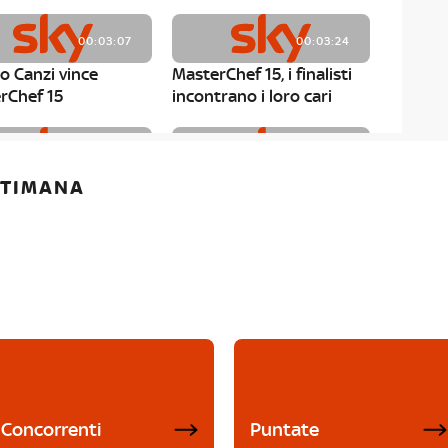
00:03:07
00:03:24
o Canzi vince
MasterChef 15, i finalisti
rChef 15
incontrano i loro cari
00:01:13
00:03:43
ETTIMANA
rChef 15, Matteo
MasterChef 15, Chef
è il primo finalista
Niederkofler ospite alla
Mystery Box
Concorrenti
Puntate