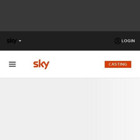
LOGIN
X
FACTOR
CASTING
MASTERCHEF
PECHINO
EXPRESS
Cos’altro vedere:
PROGRAMMI SKY
Un mondo di offerte:
SKY.IT
NOW