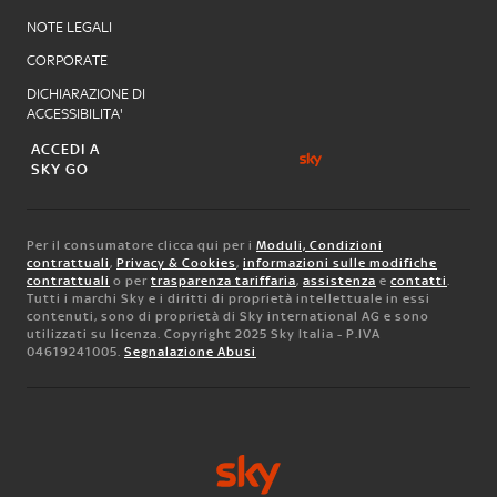
NOTE LEGALI
CORPORATE
DICHIARAZIONE DI
ACCESSIBILITA'
ACCEDI A
SKY GO
Per il consumatore clicca qui per i
Moduli, Condizioni
contrattuali
,
Privacy & Cookies
,
informazioni sulle modifiche
contrattuali
o per
trasparenza tariffaria
,
assistenza
e
contatti
.
Tutti i marchi Sky e i diritti di proprietà intellettuale in essi
contenuti, sono di proprietà di Sky international AG e sono
utilizzati su licenza. Copyright 2025 Sky Italia - P.IVA
04619241005.
Segnalazione Abusi