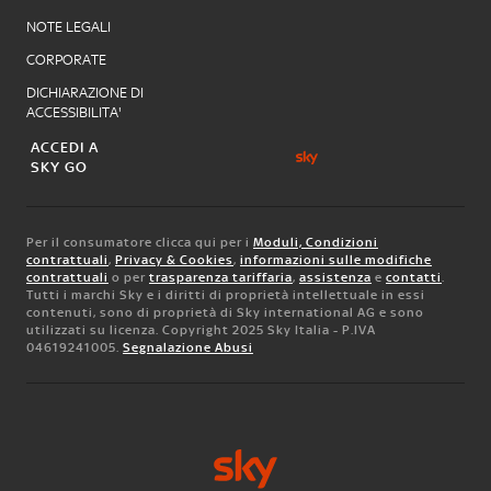
NOTE LEGALI
CORPORATE
DICHIARAZIONE DI
ACCESSIBILITA'
ACCEDI A
SKY GO
Per il consumatore clicca qui per i
Moduli, Condizioni
contrattuali
,
Privacy & Cookies
,
informazioni sulle modifiche
contrattuali
o per
trasparenza tariffaria
,
assistenza
e
contatti
.
Tutti i marchi Sky e i diritti di proprietà intellettuale in essi
contenuti, sono di proprietà di Sky international AG e sono
utilizzati su licenza. Copyright 2025 Sky Italia - P.IVA
04619241005.
Segnalazione Abusi