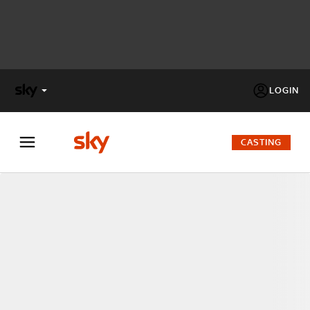
LOGIN
X
FACTOR
CASTING
MASTERCHEF
PECHINO
EXPRESS
Cos’altro vedere:
PROGRAMMI SKY
Un mondo di offerte:
SKY.IT
NOW