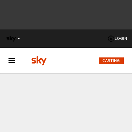
LOGIN
X
FACTOR
CASTING
MASTERCHEF
PECHINO
EXPRESS
Cos’altro vedere:
PROGRAMMI SKY
Un mondo di offerte:
SKY.IT
NOW