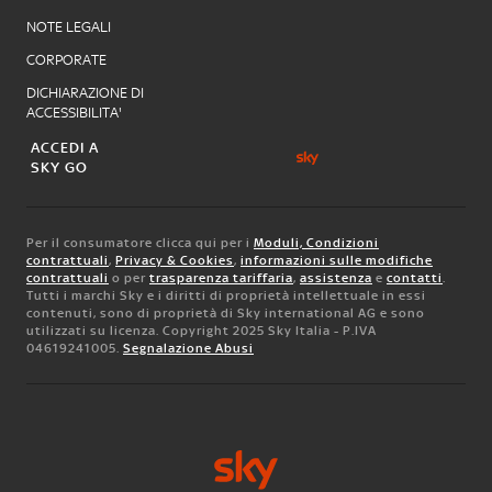
NOTE LEGALI
CORPORATE
DICHIARAZIONE DI
ACCESSIBILITA'
ACCEDI A
SKY GO
Per il consumatore clicca qui per i
Moduli, Condizioni
contrattuali
,
Privacy & Cookies
,
informazioni sulle modifiche
contrattuali
o per
trasparenza tariffaria
,
assistenza
e
contatti
.
Tutti i marchi Sky e i diritti di proprietà intellettuale in essi
contenuti, sono di proprietà di Sky international AG e sono
utilizzati su licenza. Copyright 2025 Sky Italia - P.IVA
04619241005.
Segnalazione Abusi