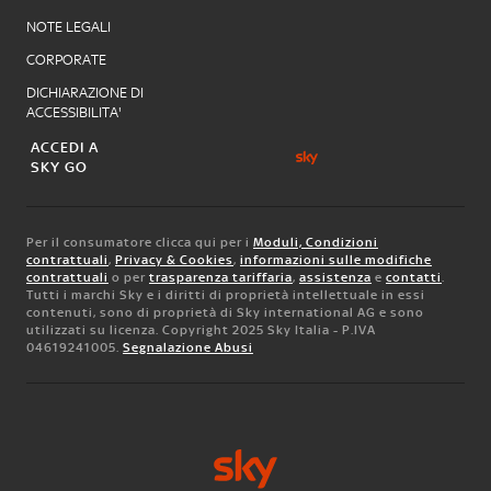
NOTE LEGALI
CORPORATE
DICHIARAZIONE DI
ACCESSIBILITA'
ACCEDI A
SKY GO
Per il consumatore clicca qui per i
Moduli, Condizioni
contrattuali
,
Privacy & Cookies
,
informazioni sulle modifiche
contrattuali
o per
trasparenza tariffaria
,
assistenza
e
contatti
.
Tutti i marchi Sky e i diritti di proprietà intellettuale in essi
contenuti, sono di proprietà di Sky international AG e sono
utilizzati su licenza. Copyright 2025 Sky Italia - P.IVA
04619241005.
Segnalazione Abusi