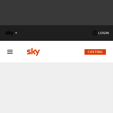
LOGIN
X
FACTOR
CASTING
MASTERCHEF
PECHINO
EXPRESS
Cos’altro vedere:
PROGRAMMI SKY
Un mondo di offerte:
SKY.IT
NOW