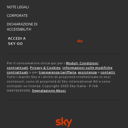
NOTE LEGALI
CORPORATE
DICHIARAZIONE DI
ACCESSIBILITA'
ACCEDI A
SKY GO
Per il consumatore clicca qui per i
Moduli, Condizioni
contrattuali
,
Privacy & Cookies
,
informazioni sulle modifiche
contrattuali
o per
trasparenza tariffaria
,
assistenza
e
contatti
.
Tutti i marchi Sky e i diritti di proprietà intellettuale in essi
contenuti, sono di proprietà di Sky international AG e sono
utilizzati su licenza. Copyright 2025 Sky Italia - P.IVA
04619241005.
Segnalazione Abusi