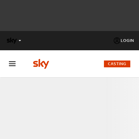
LOGIN
X
FACTOR
CASTING
MASTERCHEF
PECHINO
EXPRESS
Cos’altro vedere:
PROGRAMMI SKY
Un mondo di offerte:
SKY.IT
NOW