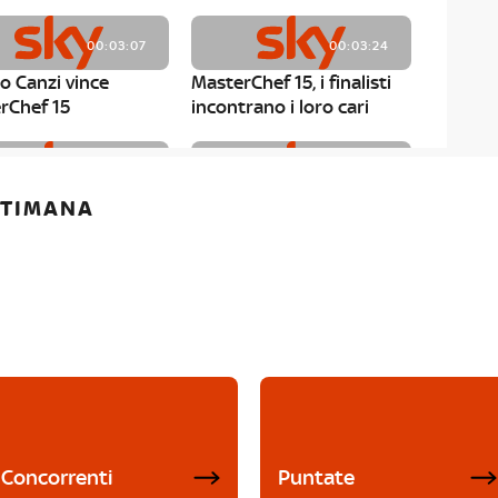
00:03:07
00:03:24
o Canzi vince
MasterChef 15, i finalisti
rChef 15
incontrano i loro cari
00:01:13
00:03:43
ETTIMANA
rChef 15, Matteo
MasterChef 15, Chef
è il primo finalista
Niederkofler ospite alla
Mystery Box
Concorrenti
Puntate