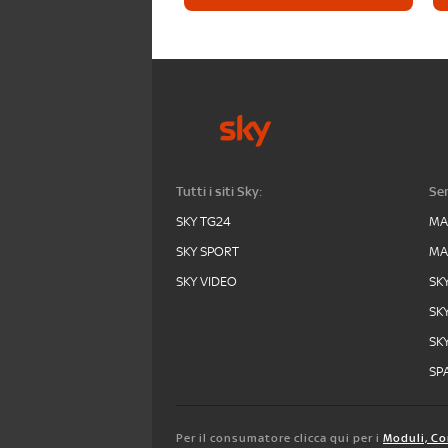
Tutti i siti Sky:
Ser
SKY TG24
MA
SKY SPORT
MA
SKY VIDEO
SK
SK
SK
SPA
Per il consumatore clicca qui per i
Moduli, Co