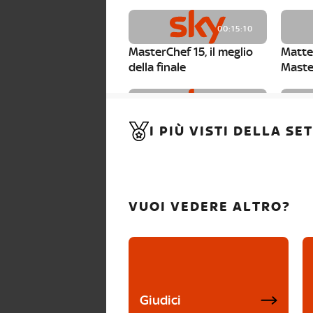
00:15:10
MasterChef 15, il meglio
Matte
della finale
Maste
00:01:15
I PIÙ VISTI DELLA S
MasterChef 15, Carlotta è
Maste
la seconda finalista
Canzi 
VUOI VEDERE ALTRO?
Giudici