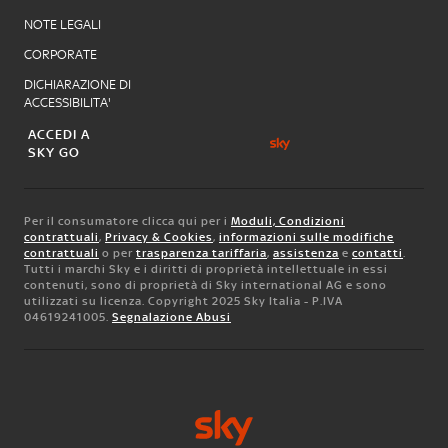
NOTE LEGALI
CORPORATE
DICHIARAZIONE DI
ACCESSIBILITA'
ACCEDI A
SKY GO
Per il consumatore clicca qui per i
Moduli, Condizioni
contrattuali
,
Privacy & Cookies
,
informazioni sulle modifiche
contrattuali
o per
trasparenza tariffaria
,
assistenza
e
contatti
.
Tutti i marchi Sky e i diritti di proprietà intellettuale in essi
contenuti, sono di proprietà di Sky international AG e sono
utilizzati su licenza. Copyright 2025 Sky Italia - P.IVA
04619241005.
Segnalazione Abusi