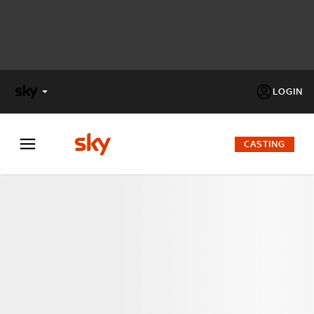
LOGIN
X
FACTOR
CASTING
MASTERCHEF
PECHINO
EXPRESS
Cos’altro vedere:
PROGRAMMI SKY
Un mondo di offerte:
SKY.IT
NOW