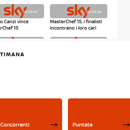
00:03:07
00:03:24
o Canzi vince
MasterChef 15, i finalisti
rChef 15
incontrano i loro cari
00:01:13
00:03:43
ETTIMANA
rChef 15, Matteo
MasterChef 15, Chef
è il primo finalista
Niederkofler ospite alla
Mystery Box
Concorrenti
Puntate