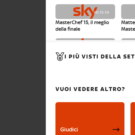
00:15:10
MasterChef 15, il meglio
Matte
della finale
Maste
00:01:15
I PIÙ VISTI DELLA S
MasterChef 15, Carlotta è
Maste
la seconda finalista
Canzi 
VUOI VEDERE ALTRO?
Giudici