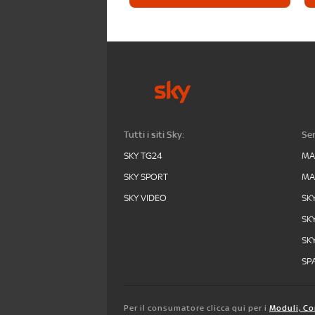
Tutti i siti Sky:
Ser
SKY TG24
MA
SKY SPORT
MA
SKY VIDEO
SK
SK
SK
SPA
Per il consumatore clicca qui per i
Moduli, Co