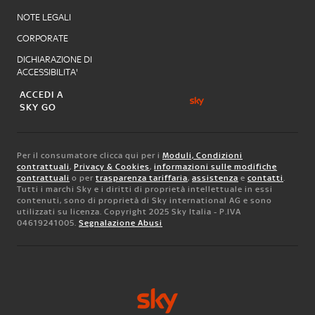
NOTE LEGALI
CORPORATE
DICHIARAZIONE DI
ACCESSIBILITA'
ACCEDI A
SKY GO
Per il consumatore clicca qui per i
Moduli, Condizioni
contrattuali
,
Privacy & Cookies
,
informazioni sulle modifiche
contrattuali
o per
trasparenza tariffaria
,
assistenza
e
contatti
.
Tutti i marchi Sky e i diritti di proprietà intellettuale in essi
contenuti, sono di proprietà di Sky international AG e sono
utilizzati su licenza. Copyright 2025 Sky Italia - P.IVA
04619241005.
Segnalazione Abusi