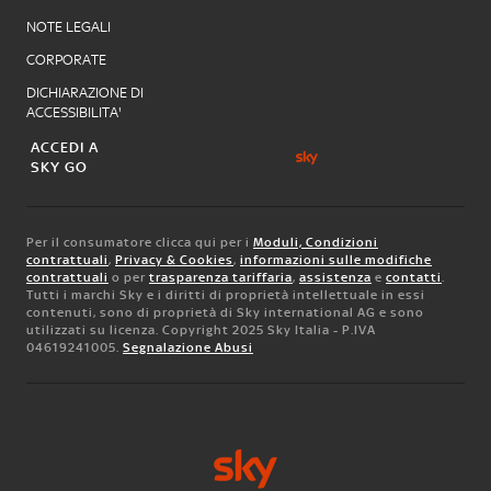
NOTE LEGALI
CORPORATE
DICHIARAZIONE DI
ACCESSIBILITA'
ACCEDI A
SKY GO
Per il consumatore clicca qui per i
Moduli, Condizioni
contrattuali
,
Privacy & Cookies
,
informazioni sulle modifiche
contrattuali
o per
trasparenza tariffaria
,
assistenza
e
contatti
.
Tutti i marchi Sky e i diritti di proprietà intellettuale in essi
contenuti, sono di proprietà di Sky international AG e sono
utilizzati su licenza. Copyright 2025 Sky Italia - P.IVA
04619241005.
Segnalazione Abusi