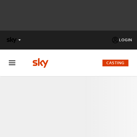
LOGIN
X
FACTOR
CASTING
MASTERCHEF
PECHINO
EXPRESS
Cos’altro vedere:
PROGRAMMI SKY
Un mondo di offerte:
SKY.IT
NOW