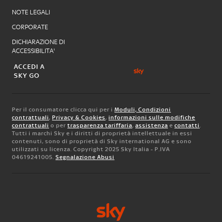
NOTE LEGALI
CORPORATE
DICHIARAZIONE DI
ACCESSIBILITA'
ACCEDI A
SKY GO
Per il consumatore clicca qui per i
Moduli, Condizioni
contrattuali
,
Privacy & Cookies
,
informazioni sulle modifiche
contrattuali
o per
trasparenza tariffaria
,
assistenza
e
contatti
.
Tutti i marchi Sky e i diritti di proprietà intellettuale in essi
contenuti, sono di proprietà di Sky international AG e sono
utilizzati su licenza. Copyright 2025 Sky Italia - P.IVA
04619241005.
Segnalazione Abusi