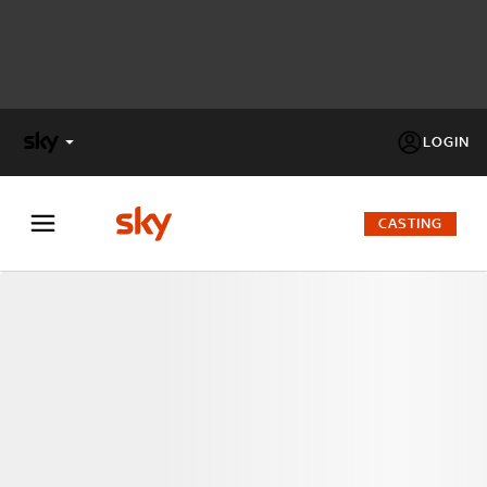
LOGIN
X
FACTOR
CASTING
MASTERCHEF
PECHINO
EXPRESS
Cos’altro vedere:
PROGRAMMI SKY
Un mondo di offerte:
SKY.IT
NOW