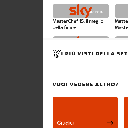
00:15:10
MasterChef 15, il meglio
Matte
della finale
Maste
00:01:15
I PIÙ VISTI DELLA S
MasterChef 15, Carlotta è
Maste
la seconda finalista
Canzi 
VUOI VEDERE ALTRO?
Giudici