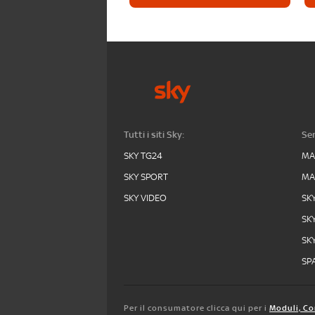
Tutti i siti Sky:
Ser
SKY TG24
MA
SKY SPORT
MA
SKY VIDEO
SK
SK
SK
SPA
Per il consumatore clicca qui per i
Moduli, Co