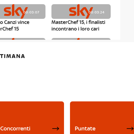
00:03:07
00:03:24
o Canzi vince
MasterChef 15, i finalisti
rChef 15
incontrano i loro cari
00:01:13
00:03:43
ETTIMANA
rChef 15, Matteo
MasterChef 15, Chef
è il primo finalista
Niederkofler ospite alla
Mystery Box
Concorrenti
Puntate