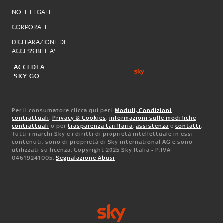
NOTE LEGALI
CORPORATE
DICHIARAZIONE DI
ACCESSIBILITA'
ACCEDI A
SKY GO
Per il consumatore clicca qui per i
Moduli, Condizioni
contrattuali
,
Privacy & Cookies
,
informazioni sulle modifiche
contrattuali
o per
trasparenza tariffaria
,
assistenza
e
contatti
.
Tutti i marchi Sky e i diritti di proprietà intellettuale in essi
contenuti, sono di proprietà di Sky international AG e sono
utilizzati su licenza. Copyright 2025 Sky Italia - P.IVA
04619241005.
Segnalazione Abusi