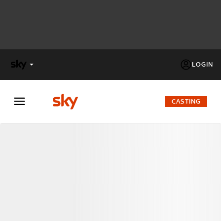
LOGIN
X
FACTOR
CASTING
MASTERCHEF
PECHINO
EXPRESS
Cos’altro vedere:
PROGRAMMI SKY
Un mondo di offerte:
SKY.IT
NOW