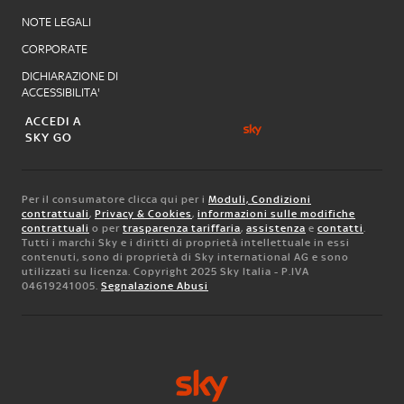
NOTE LEGALI
CORPORATE
DICHIARAZIONE DI
ACCESSIBILITA'
ACCEDI A
SKY GO
Per il consumatore clicca qui per i
Moduli, Condizioni
contrattuali
,
Privacy & Cookies
,
informazioni sulle modifiche
contrattuali
o per
trasparenza tariffaria
,
assistenza
e
contatti
.
Tutti i marchi Sky e i diritti di proprietà intellettuale in essi
contenuti, sono di proprietà di Sky international AG e sono
utilizzati su licenza. Copyright 2025 Sky Italia - P.IVA
04619241005.
Segnalazione Abusi