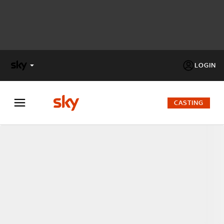
LOGIN
X
FACTOR
CASTING
MASTERCHEF
PECHINO
EXPRESS
Cos’altro vedere:
PROGRAMMI SKY
Un mondo di offerte:
SKY.IT
NOW