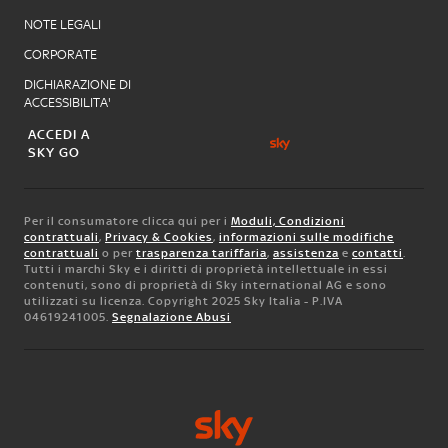
NOTE LEGALI
CORPORATE
DICHIARAZIONE DI
ACCESSIBILITA'
ACCEDI A
SKY GO
Per il consumatore clicca qui per i
Moduli, Condizioni
contrattuali
,
Privacy & Cookies
,
informazioni sulle modifiche
contrattuali
o per
trasparenza tariffaria
,
assistenza
e
contatti
.
Tutti i marchi Sky e i diritti di proprietà intellettuale in essi
contenuti, sono di proprietà di Sky international AG e sono
utilizzati su licenza. Copyright 2025 Sky Italia - P.IVA
04619241005.
Segnalazione Abusi