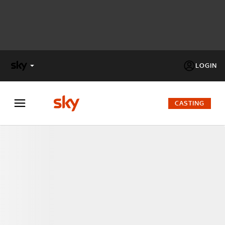
LOGIN
X
FACTOR
CASTING
MASTERCHEF
PECHINO
EXPRESS
Cos’altro vedere:
PROGRAMMI SKY
Un mondo di offerte:
SKY.IT
NOW