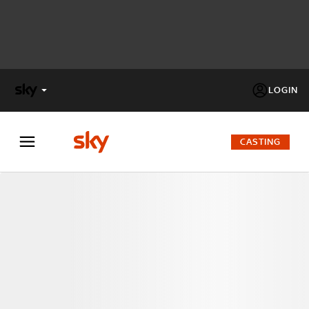
LOGIN
X
FACTOR
CASTING
MASTERCHEF
PECHINO
EXPRESS
Cos’altro vedere:
PROGRAMMI SKY
Un mondo di offerte:
SKY.IT
NOW