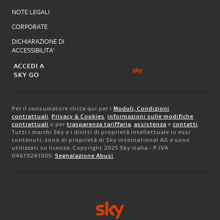
NOTE LEGALI
CORPORATE
DICHIARAZIONE DI
ACCESSIBILITA'
ACCEDI A
SKY GO
Per il consumatore clicca qui per i
Moduli, Condizioni
contrattuali
,
Privacy & Cookies
,
informazioni sulle modifiche
contrattuali
o per
trasparenza tariffaria
,
assistenza
e
contatti
.
Tutti i marchi Sky e i diritti di proprietà intellettuale in essi
contenuti, sono di proprietà di Sky international AG e sono
utilizzati su licenza. Copyright 2025 Sky Italia - P.IVA
04619241005.
Segnalazione Abusi