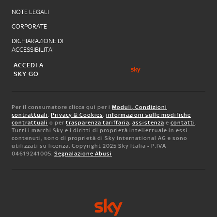
NOTE LEGALI
CORPORATE
DICHIARAZIONE DI
ACCESSIBILITA'
ACCEDI A
SKY GO
Per il consumatore clicca qui per i
Moduli, Condizioni
contrattuali
,
Privacy & Cookies
,
informazioni sulle modifiche
contrattuali
o per
trasparenza tariffaria
,
assistenza
e
contatti
.
Tutti i marchi Sky e i diritti di proprietà intellettuale in essi
contenuti, sono di proprietà di Sky international AG e sono
utilizzati su licenza. Copyright 2025 Sky Italia - P.IVA
04619241005.
Segnalazione Abusi