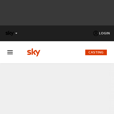
LOGIN
X
FACTOR
CASTING
MASTERCHEF
PECHINO
EXPRESS
Cos’altro vedere:
PROGRAMMI SKY
Un mondo di offerte:
SKY.IT
NOW