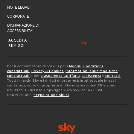
NOTE LEGALI
CORPORATE
DICHIARAZIONE DI
ACCESSIBILITA'
ACCEDI A
SKY GO
Per il consumatore clicca qui per i
Moduli, Condizioni
contrattuali
,
Privacy & Cookies
,
informazioni sulle modifiche
contrattuali
o per
trasparenza tariffaria
,
assistenza
e
contatti
.
Tutti i marchi Sky e i diritti di proprietà intellettuale in essi
contenuti, sono di proprietà di Sky international AG e sono
utilizzati su licenza. Copyright 2025 Sky Italia - P.IVA
04619241005.
Segnalazione Abusi