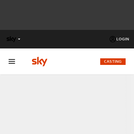
LOGIN
X
FACTOR
CASTING
MASTERCHEF
PECHINO
EXPRESS
Cos’altro vedere:
PROGRAMMI SKY
Un mondo di offerte:
SKY.IT
NOW