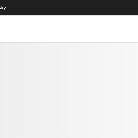
Sky
Cos’altro vedere:
Un mondo di offerte:
PROGRAMMI SKY
SKY.IT
NOW
PECHINO EXPRESS