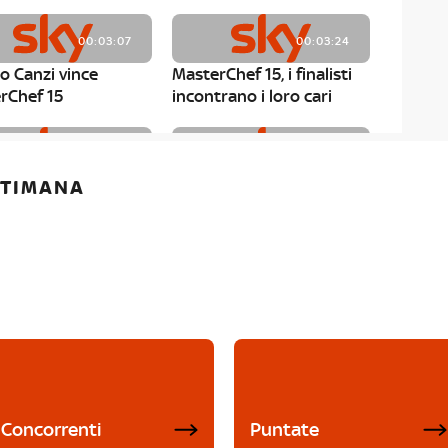
00:03:07
00:03:24
o Canzi vince
MasterChef 15, i finalisti
rChef 15
incontrano i loro cari
00:01:13
00:03:43
ETTIMANA
rChef 15, Matteo
MasterChef 15, Chef
è il primo finalista
Niederkofler ospite alla
Mystery Box
Concorrenti
Puntate