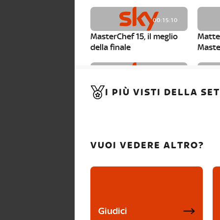
00:15:10
MasterChef 15, il meglio
Matte
della finale
Maste
00:01:15
I PIÙ VISTI DELLA S
MasterChef 15, Carlotta è
Maste
la seconda finalista
Canzi 
VUOI VEDERE ALTRO?
Giudici