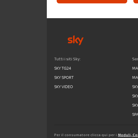
Tutti i siti Sky:
Ser
SKY TG24
MA
SKY SPORT
MA
SKY VIDEO
SK
SK
SK
SPA
Per il consumatore clicca qui per i
Moduli, Co