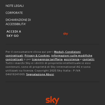
NOTE LEGALI
CORPORATE
DICHIARAZIONE DI
ACCESSIBILITA'
ACCEDI A
SKY GO
Per il consumatore clicca qui per i
Moduli, Condizioni
contrattuali
,
Privacy & Cookies
,
informazioni sulle modifiche
contrattuali
o per
trasparenza tariffaria
,
assistenza
e
contatti
.
Tutti i marchi Sky e i diritti di proprietà intellettuale in essi
contenuti, sono di proprietà di Sky international AG e sono
utilizzati su licenza. Copyright 2025 Sky Italia - P.IVA
04619241005.
Segnalazione Abusi