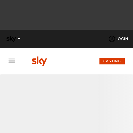
LOGIN
X
FACTOR
CASTING
MASTERCHEF
PECHINO
EXPRESS
Cos’altro vedere:
PROGRAMMI SKY
Un mondo di offerte:
SKY.IT
NOW