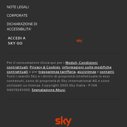
NOTE LEGALI
CORPORATE
DICHIARAZIONE DI
ACCESSIBILITA'
ACCEDI A
SKY GO
Per il consumatore clicca qui per i
Moduli, Condizioni
contrattuali
,
Privacy & Cookies
,
informazioni sulle modifiche
contrattuali
o per
trasparenza tariffaria
,
assistenza
e
contatti
.
Tutti i marchi Sky e i diritti di proprietà intellettuale in essi
contenuti, sono di proprietà di Sky international AG e sono
utilizzati su licenza. Copyright 2025 Sky Italia - P.IVA
04619241005.
Segnalazione Abusi