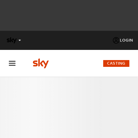
LOGIN
X
FACTOR
CASTING
MASTERCHEF
PECHINO
EXPRESS
Cos’altro vedere:
PROGRAMMI SKY
Un mondo di offerte:
SKY.IT
NOW