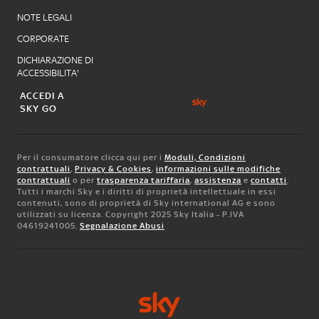
NOTE LEGALI
CORPORATE
DICHIARAZIONE DI
ACCESSIBILITA'
ACCEDI A
SKY GO
Per il consumatore clicca qui per i
Moduli, Condizioni
contrattuali
,
Privacy & Cookies
,
informazioni sulle modifiche
contrattuali
o per
trasparenza tariffaria
,
assistenza
e
contatti
.
Tutti i marchi Sky e i diritti di proprietà intellettuale in essi
contenuti, sono di proprietà di Sky international AG e sono
utilizzati su licenza. Copyright 2025 Sky Italia - P.IVA
04619241005.
Segnalazione Abusi