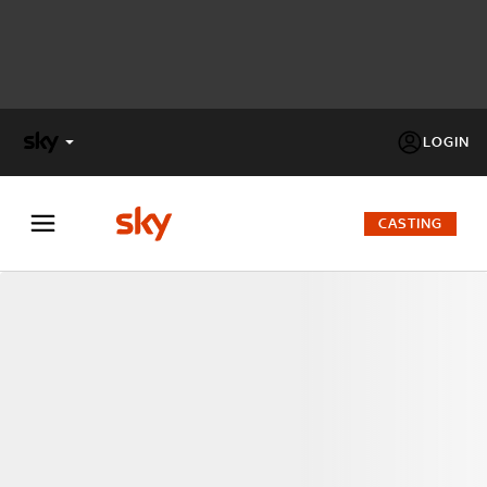
LOGIN
X
FACTOR
CASTING
MASTERCHEF
PECHINO
EXPRESS
Cos’altro vedere:
PROGRAMMI SKY
Un mondo di offerte:
SKY.IT
NOW