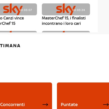
00:03:07
00:03:24
o Canzi vince
MasterChef 15, i finalisti
rChef 15
incontrano i loro cari
00:01:13
00:03:43
ETTIMANA
rChef 15, Matteo
MasterChef 15, Chef
è il primo finalista
Niederkofler ospite alla
Mystery Box
Concorrenti
Puntate