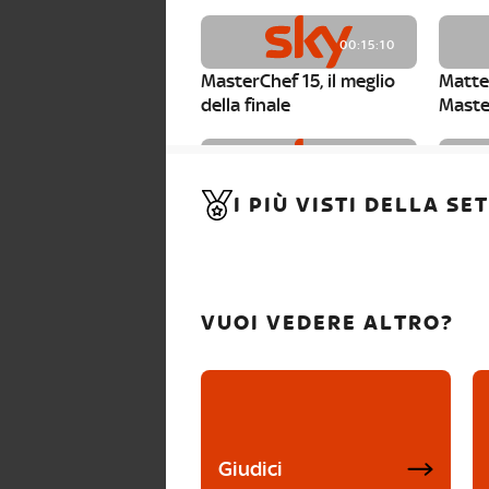
00:15:10
MasterChef 15, il meglio
Matte
della finale
Maste
00:01:15
I PIÙ VISTI DELLA S
MasterChef 15, Carlotta è
Maste
la seconda finalista
Canzi 
VUOI VEDERE ALTRO?
Giudici