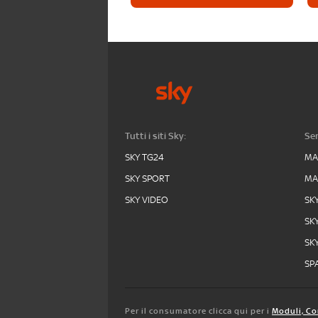
Tutti i siti Sky:
Ser
SKY TG24
MA
SKY SPORT
MA
SKY VIDEO
SK
SK
SK
SPA
Per il consumatore clicca qui per i
Moduli, Co