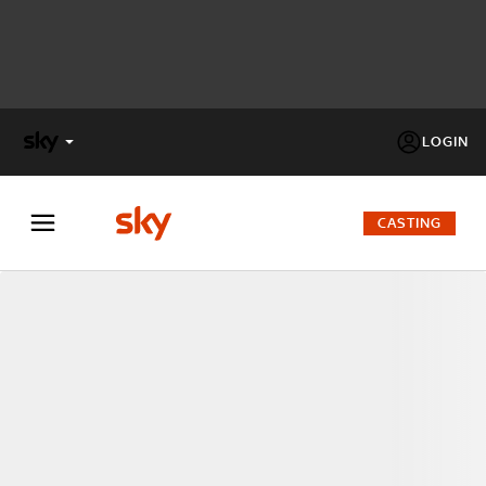
LOGIN
X
FACTOR
CASTING
MASTERCHEF
PECHINO
EXPRESS
Cos’altro vedere:
PROGRAMMI SKY
Un mondo di offerte:
SKY.IT
NOW