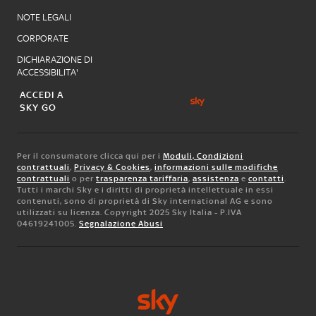
NOTE LEGALI
CORPORATE
DICHIARAZIONE DI
ACCESSIBILITA'
ACCEDI A
SKY GO
Per il consumatore clicca qui per i
Moduli, Condizioni
contrattuali
,
Privacy & Cookies
,
informazioni sulle modifiche
contrattuali
o per
trasparenza tariffaria
,
assistenza
e
contatti
.
Tutti i marchi Sky e i diritti di proprietà intellettuale in essi
contenuti, sono di proprietà di Sky international AG e sono
utilizzati su licenza. Copyright 2025 Sky Italia - P.IVA
04619241005.
Segnalazione Abusi